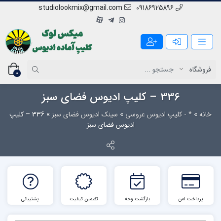
studiolookmix@gmail.com
09186925896
0
336 – کلیپ ادیوس فضای سبز
خانه
»
* - کلیپ ادیوس عروسی
»
سینک ادیوس فضای سبز
»
336 – کلیپ
ادیوس فضای سبز
پرداخت امن
بازگشت وجه
تضمین کیفیت
پشتیبانی