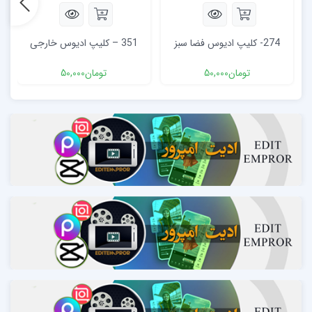
274- کلیپ ادیوس فضا سبز
351 – کلیپ ادیوس خارجی
تومان
50,000
تومان
50,000