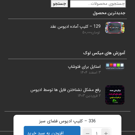
جستجو
جدیدترین محصول
129 – کلیپ آماده ادیوس عقد
تومان
50,000
آموزش های میکس لوک
استایل برای فتوشاپ
3 اسفند 1404
رفع مشکل نشناختن فایل ها توسط ادیوس
2 فروردین 1403
336 – کلیپ ادیوس فضای سبز
studiolookmix@gmail.com
09186925896
افزودن به سبد خرید