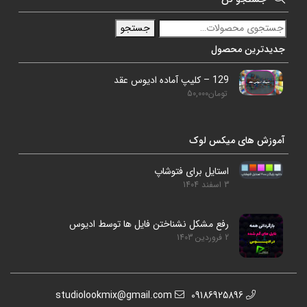
جستجو
جدیدترین محصول
129 – کلیپ آماده ادیوس عقد
تومان
50,000
آموزش های میکس لوک
استایل برای فتوشاپ
3 اسفند 1404
رفع مشکل نشناختن فایل ها توسط ادیوس
2 فروردین 1403
studiolookmix@gmail.com
09186925896