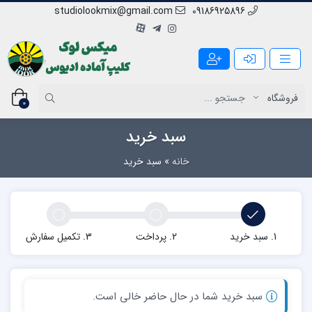
studiolookmix@gmail.com
09186925896
0
سبد خرید
خانه
»
سبد خرید
1. سبد خرید
2. پرداخت
3. تکمیل سفارش
سبد خرید شما در حال حاضر خالی است.