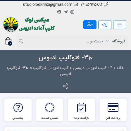
studiolookmix@gmail.com
09186925896
0
310- فتوکلیپ ادیوس
خانه
»
* - کلیپ ادیوس عروسی
»
کلیپ ادیوس فتوکلیپ
»
310- فتوکلیپ
ادیوس
پرداخت امن
بازگشت وجه
تضمین کیفیت
پشتیبانی