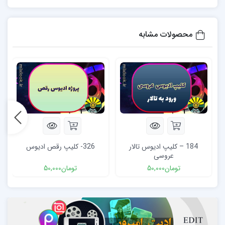
محصولات مشابه
184 – کلیپ ادیوس تالار
326- کلیپ رقص ادیوس
عروسی
تومان
50,000
تومان
50,000