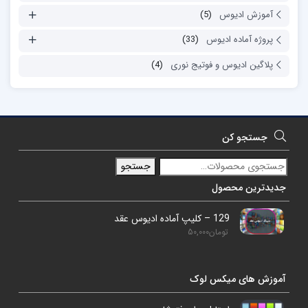
آموزش ادیوس
(5)
پروژه آماده ادیوس
(33)
پلاگین ادیوس و فوتیج نوری
(4)
جستجو کن
جستجو
جدیدترین محصول
129 – کلیپ آماده ادیوس عقد
تومان
50,000
آموزش های میکس لوک