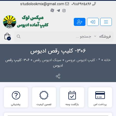
studiolookmix@gmail.com
09186925896
0
306- کلیپ رقص ادیوس
خانه
»
* - کلیپ ادیوس عروسی
»
سینک ادیوس رقص
»
306- کلیپ رقص
ادیوس
پرداخت امن
بازگشت وجه
تضمین کیفیت
پشتیبانی