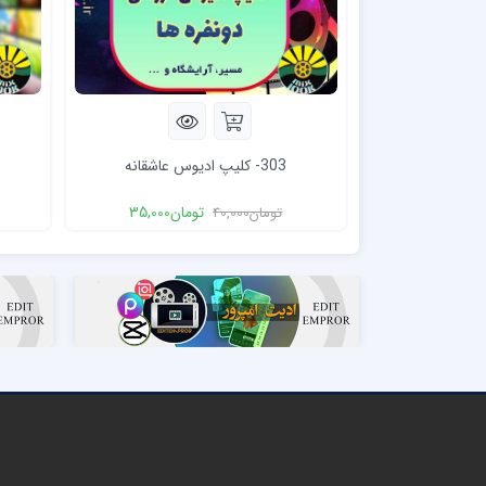
303- کلیپ ادیوس عاشقانه
تومان
35,000
تومان
40,000