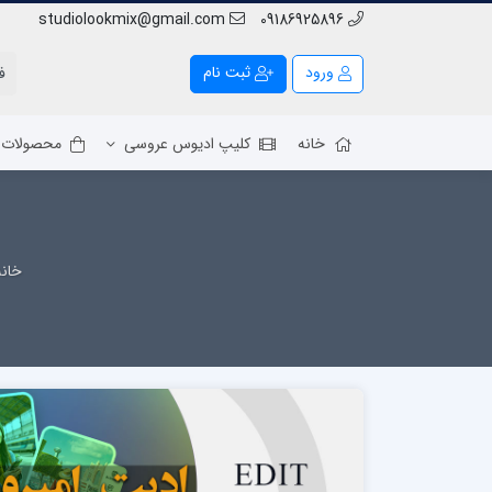
studiolookmix@gmail.com
09186925896
ورود
ثبت نام
خانه
کلیپ ادیوس عروسی
محصولات
خانه