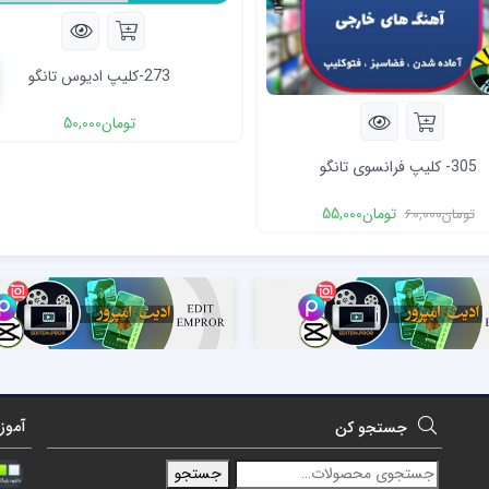
273-کلیپ ادیوس تانگو
تومان
50,000
305- کلیپ فرانسوی تانگو
تومان
55,000
تومان
60,000
آموز
جستجو کن
جستجو