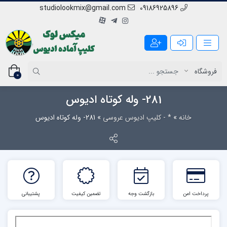
studiolookmix@gmail.com
09186925896
0
281- وله کوتاه ادیوس
خانه
»
* - کلیپ ادیوس عروسی
»
281- وله کوتاه ادیوس
پرداخت امن
بازگشت وجه
تضمین کیفیت
پشتیبانی