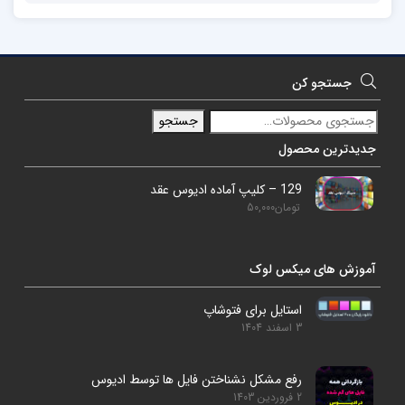
جستجو کن
جستجو
جدیدترین محصول
129 – کلیپ آماده ادیوس عقد
تومان
50,000
آموزش های میکس لوک
استایل برای فتوشاپ
3 اسفند 1404
رفع مشکل نشناختن فایل ها توسط ادیوس
2 فروردین 1403