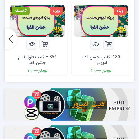
ویژه
ویژه
تخفیف
130- کلیپ جشن الفبا
356 – کلیپ طول فیلم
ادیوس
جشن الفبا
تومان
40,000
تومان
70,000