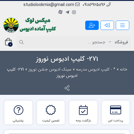
studiolookmix@gmail.com
09186925896
0
271- کلیپ ادیوس نوروز
خانه
»
* - کلیپ ادیوس مدرسه
»
سینک ادیوس جشن نوروز
»
271- کلیپ
ادیوس نوروز
پرداخت امن
بازگشت وجه
تضمین کیفیت
پشتیبانی