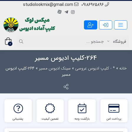
studiolookmix@gmail.com
09186925896
0
264-کلیپ ادیوس مسیر
خانه
»
* - کلیپ ادیوس عروسی
»
سینک ادیوس مسیر
»
264-کلیپ ادیوس
مسیر
پرداخت امن
بازگشت وجه
تضمین کیفیت
پشتیبانی