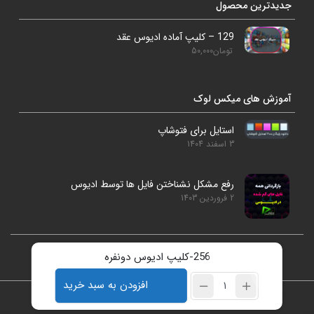
جدیدترین محصول
129 – کلیپ آماده ادیوس عقد
تومان
50,000
آموزش های میکس لوک
استایل برای فتوشاپ
3 اسفند 1404
رفع مشکل نشناختن فایل ها توسط ادیوس
2 فروردین 1403
256-کلیپ ادیوس دونفره
studiolookmix@gmail.com
09186925896
افزودن به سبد خرید
تمامی حقوق برای سایت میکس لوک محفوظ است.