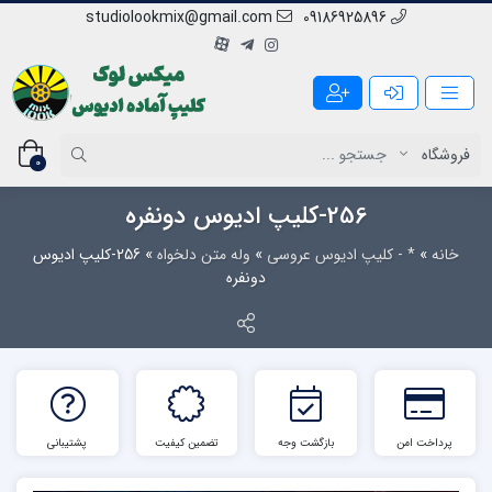
studiolookmix@gmail.com
09186925896
0
256-کلیپ ادیوس دونفره
خانه
»
* - کلیپ ادیوس عروسی
»
وله متن دلخواه
»
256-کلیپ ادیوس
دونفره
پرداخت امن
بازگشت وجه
تضمین کیفیت
پشتیبانی