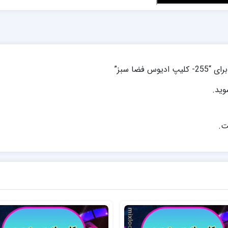
فضا سبز”
ید.
ت.