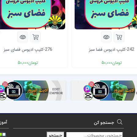
242-کلیپ ادیوس فضا سبز
276-کلیپ ادیوس فضای سبز
تومان
50,000
تومان
50,000
آموز
جستجو کن
جستجو