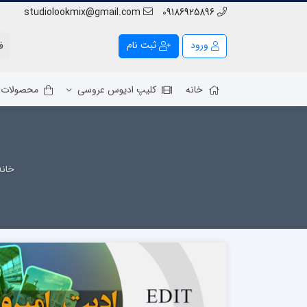
studiolookmix@gmail.com
09186925896
ورود
ثبت نام
خانه
کلیپ ادیوس عروسی
محصولات
خانه