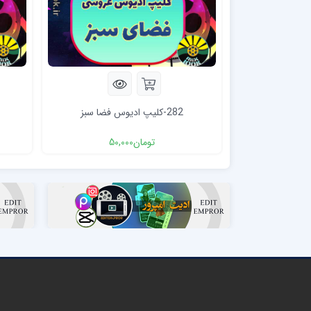
282-کلیپ ادیوس فضا سبز
تومان
50,000