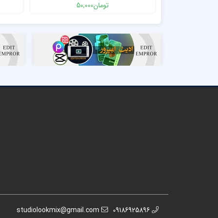
تومان
50,000
studiolookmix@gmail.com
09186925896