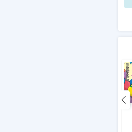
308 – کلیپ متولدین بهار