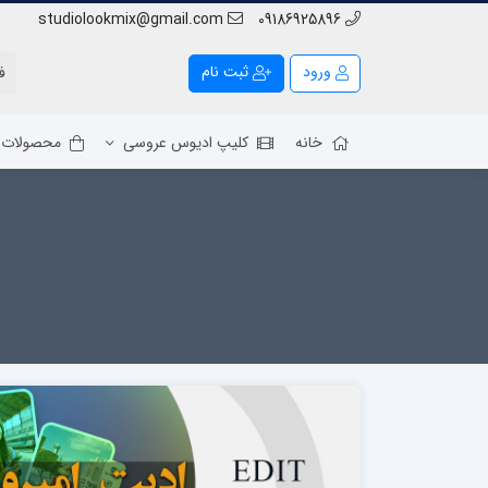
studiolookmix@gmail.com
09186925896
ورود
ثبت نام
خانه
کلیپ ادیوس عروسی
محصولات