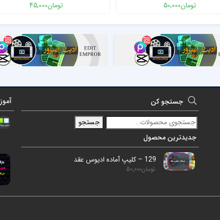
تومان
50,000
تومان
45,000
آموز
جستجو کن
جستجو
جدیدترین محصول
129 – کلیپ آماده ادیوس عقد
تومان
50,000