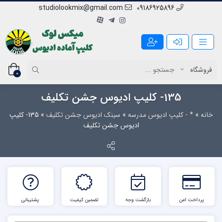
studiolookmix@gmail.com
09186925896
0
135- کلیپ ادیوس جشن تکلیف
خانه
»
* - کلیپ ادیوس مدرسه
»
سینک ادیوس جشن تکلیف
»
135- کلیپ
ادیوس جشن تکلیف
پرداخت امن
بازگشت وجه
تضمین کیفیت
پشتیبانی