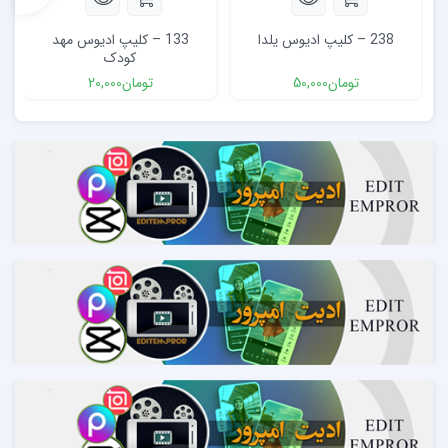
238 – کلیپ ادیوس یلدا
133 – کلیپ ادیوس مهد
کودک
تومان
50,000
تومان
20,000