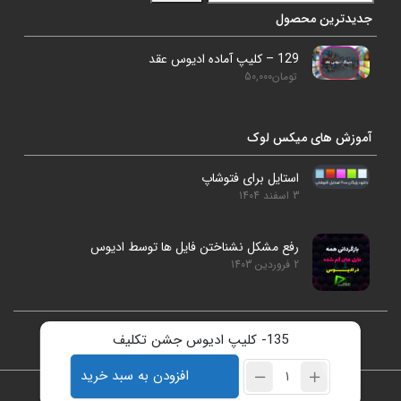
جدیدترین محصول
129 – کلیپ آماده ادیوس عقد
تومان
50,000
آموزش های میکس لوک
استایل برای فتوشاپ
3 اسفند 1404
رفع مشکل نشناختن فایل ها توسط ادیوس
2 فروردین 1403
135- کلیپ ادیوس جشن تکلیف
studiolookmix@gmail.com
09186925896
افزودن به سبد خرید
تمامی حقوق برای سایت میکس لوک محفوظ است.