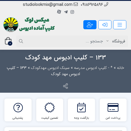
studiolookmix@gmail.com
09186925896
0
133 – کلیپ ادیوس مهد کودک
خانه
»
* - کلیپ ادیوس مدرسه
»
سینک ادیوس مهدکودک
»
133 – کلیپ
ادیوس مهد کودک
پرداخت امن
بازگشت وجه
تضمین کیفیت
پشتیبانی