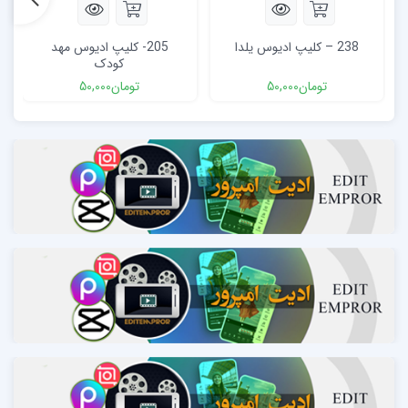
238 – کلیپ ادیوس یلدا
205- کلیپ ادیوس مهد
کودک
تومان
50,000
تومان
50,000