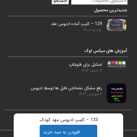
جستجو
جدیدترین محصول
129 – کلیپ آماده ادیوس عقد
تومان
50,000
آموزش های میکس لوک
استایل برای فتوشاپ
3 اسفند 1404
رفع مشکل نشناختن فایل ها توسط ادیوس
2 فروردین 1403
133 – کلیپ ادیوس مهد کودک
studiolookmix@gmail.com
09186925896
افزودن به سبد خرید