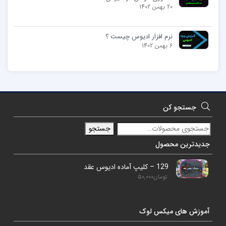
20 بهمن 1402
نرم افزار ادیوس چیست ؟
6 بهمن 1402
جستجو کن
جستجو
جدیدترین محصول
129 – کلیپ آماده ادیوس عقد
تومان
50,000
آموزش های میکس لوک