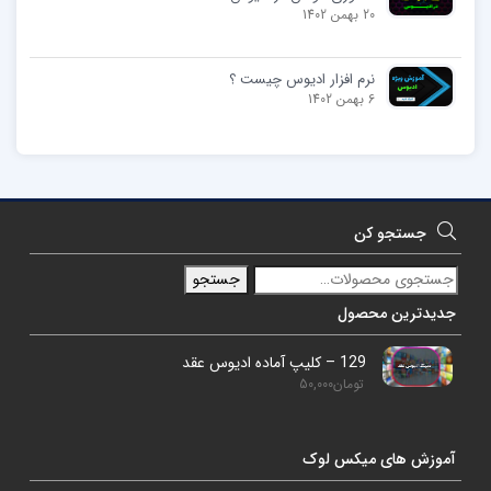
20 بهمن 1402
نرم افزار ادیوس چیست ؟
6 بهمن 1402
جستجو کن
جستجو
جدیدترین محصول
129 – کلیپ آماده ادیوس عقد
تومان
50,000
آموزش های میکس لوک