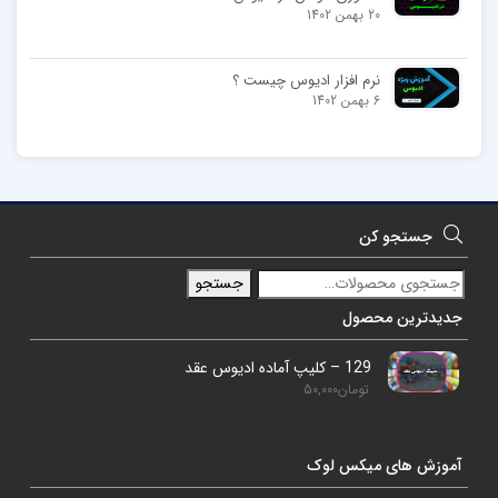
20 بهمن 1402
نرم افزار ادیوس چیست ؟
6 بهمن 1402
جستجو کن
جستجو
جدیدترین محصول
129 – کلیپ آماده ادیوس عقد
تومان
50,000
آموزش های میکس لوک