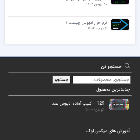
20 بهمن 1402
نرم افزار ادیوس چیست ؟
6 بهمن 1402
جستجو کن
جستجو
جدیدترین محصول
129 – کلیپ آماده ادیوس عقد
تومان
50,000
آموزش های میکس لوک