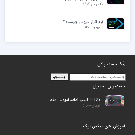
20 بهمن 1402
نرم افزار ادیوس چیست ؟
6 بهمن 1402
جستجو کن
جستجو
جدیدترین محصول
129 – کلیپ آماده ادیوس عقد
تومان
50,000
آموزش های میکس لوک