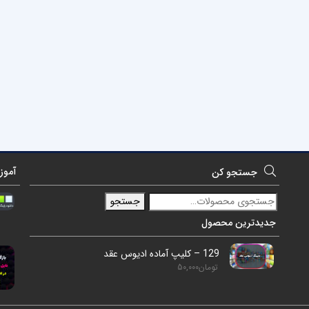
آموز
جستجو کن
جستجو
جدیدترین محصول
129 – کلیپ آماده ادیوس عقد
تومان
50,000