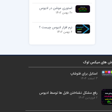
استوری موشن در ادیوس
20 بهمن 1402
نرم افزار ادیوس چیست ؟
6 بهمن 1402
ش های میکس لوک
استایل برای فتوشاپ
3 اسفند 1404
رفع مشکل نشناختن فایل ها توسط ادیوس
2 فروردین 1403