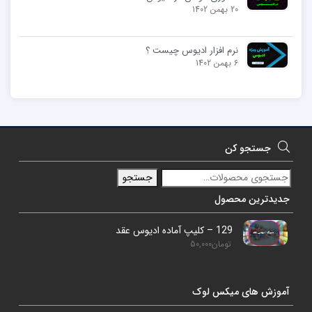
20 بهمن 1402
نرم افزار ادیوس چیست ؟
6 بهمن 1402
جستجو کن
جستجو
جدیدترین محصول
129 – کلیپ آماده ادیوس عقد
تومان
50,000
آموزش های میکس لوک