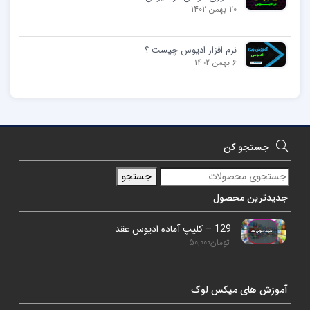
20 بهمن 1402
نرم افزار ادیوس چیست ؟
6 بهمن 1402
جستجو کن
جستجو
جدیدترین محصول
129 – کلیپ آماده ادیوس عقد
تومان
50,000
آموزش های میکس لوک