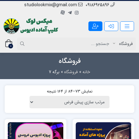
studiolookmix@gmail.com
09186925896
0
فروشگاه
خانه
»
فروشگاه
»
برگه 7
نمایش 73–84 از 164 نتیجه