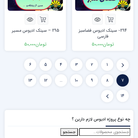
294- سینک ادیوس فضاسبز
295 – سینک ادیوس مسیر
فارسی
تومان
50,000
تومان
50,000
6
5
4
3
2
1
13
12
…
10
9
8
7
14
چه نوع پروژه ادیوس لازم دارین ؟
جستجو