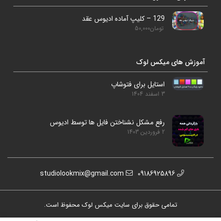
129 – کلیپ آماده ادیوس عقد
تومان
50,000
آموزش های میکس لوک
استایل برای فتوشاپ
3 اسفند 1404
رفع مشکل نشناختن فایل ها توسط ادیوس
2 فروردین 1403
studiolookmix@gmail.com
09186925896
تمامی حقوق برای سایت میکس لوک محفوظ است.