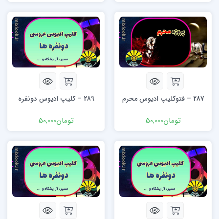
287 – فتوکلیپ ادیوس محرم
289 – کلیپ ادیوس دونفره
تومان
50,000
تومان
50,000