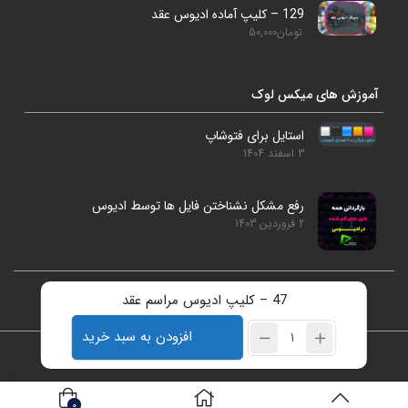
129 – کلیپ آماده ادیوس عقد
تومان
50,000
آموزش های میکس لوک
استایل برای فتوشاپ
3 اسفند 1404
رفع مشکل نشناختن فایل ها توسط ادیوس
2 فروردین 1403
47 – کلیپ ادیوس مراسم عقد
studiolookmix@gmail.com
09186925896
افزودن به سبد خرید
تمامی حقوق برای سایت میکس لوک محفوظ است.
0