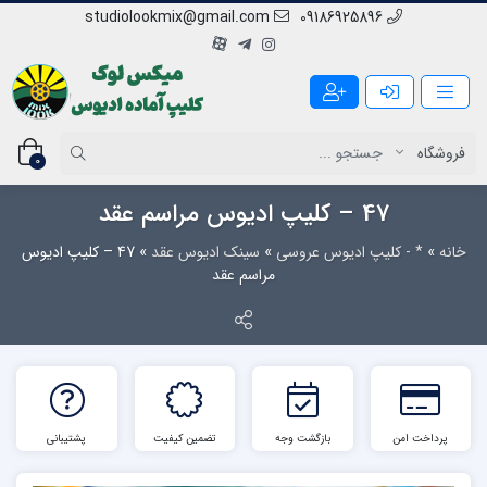
studiolookmix@gmail.com
09186925896
0
47 – کلیپ ادیوس مراسم عقد
خانه
»
* - کلیپ ادیوس عروسی
»
سینک ادیوس عقد
»
47 – کلیپ ادیوس
مراسم عقد
پرداخت امن
بازگشت وجه
تضمین کیفیت
پشتیبانی