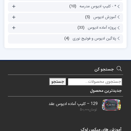
* - کلیپ ادیوس مدرسه
(10)
آموزش ادیوس
(5)
پروژه آماده ادیوس
(33)
پلاگین ادیوس و فوتیج نوری
(4)
جستجو کن
جستجو
جدیدترین محصول
129 – کلیپ آماده ادیوس عقد
تومان
50,000
آموزش های میکس لوک