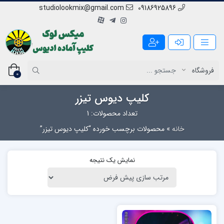
studiolookmix@gmail.com
09186925896
0
کلیپ دیوس تیزر
تعداد محصولات: 1
خانه
»
محصولات برچسب خورده “کلیپ دیوس تیزر”
نمایش یک نتیجه