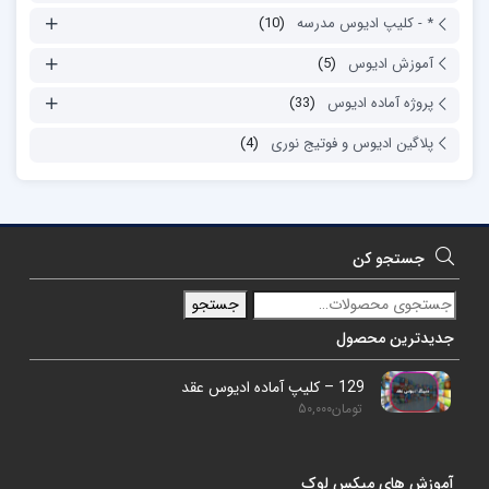
* - کلیپ ادیوس مدرسه
(10)
آموزش ادیوس
(5)
پروژه آماده ادیوس
(33)
پلاگین ادیوس و فوتیج نوری
(4)
جستجو کن
جستجو
جدیدترین محصول
129 – کلیپ آماده ادیوس عقد
تومان
50,000
آموزش های میکس لوک