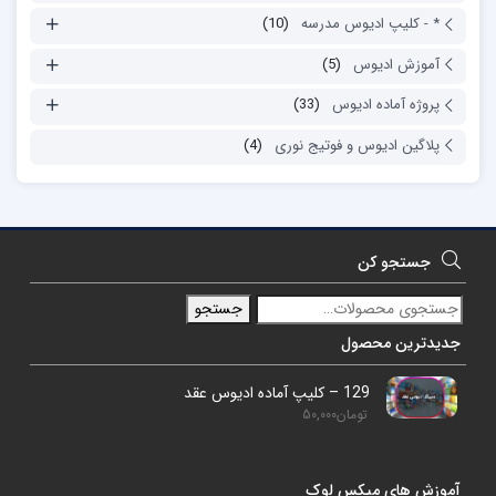
* - کلیپ ادیوس مدرسه
(10)
آموزش ادیوس
(5)
پروژه آماده ادیوس
(33)
پلاگین ادیوس و فوتیج نوری
(4)
جستجو کن
جستجو
جدیدترین محصول
129 – کلیپ آماده ادیوس عقد
تومان
50,000
آموزش های میکس لوک