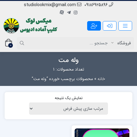
studiolookmix@gmail.com
09186925896
0
وله مت
تعداد محصولات: 1
خانه
»
محصولات برچسب خورده “وله مت”
نمایش یک نتیجه