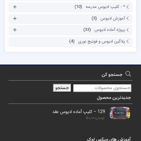
* - کلیپ ادیوس مدرسه
(10)
آموزش ادیوس
(5)
پروژه آماده ادیوس
(33)
پلاگین ادیوس و فوتیج نوری
(4)
جستجو کن
جستجو
جدیدترین محصول
129 – کلیپ آماده ادیوس عقد
تومان
50,000
آموزش های میکس لوک