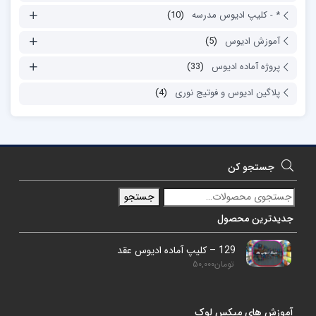
* - کلیپ ادیوس مدرسه
(10)
آموزش ادیوس
(5)
پروژه آماده ادیوس
(33)
پلاگین ادیوس و فوتیج نوری
(4)
جستجو کن
جستجو
جدیدترین محصول
129 – کلیپ آماده ادیوس عقد
تومان
50,000
آموزش های میکس لوک