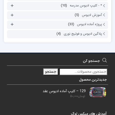
* - کلیپ ادیوس مدرسه
(10)
آموزش ادیوس
(5)
پروژه آماده ادیوس
(33)
پلاگین ادیوس و فوتیج نوری
(4)
جستجو کن
جستجو
جدیدترین محصول
129 – کلیپ آماده ادیوس عقد
تومان
50,000
آموزش های میکس لوک