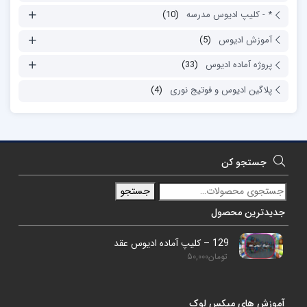
* - کلیپ ادیوس مدرسه
(10)
آموزش ادیوس
(5)
پروژه آماده ادیوس
(33)
پلاگین ادیوس و فوتیج نوری
(4)
جستجو کن
جستجو
جدیدترین محصول
129 – کلیپ آماده ادیوس عقد
تومان
50,000
آموزش های میکس لوک