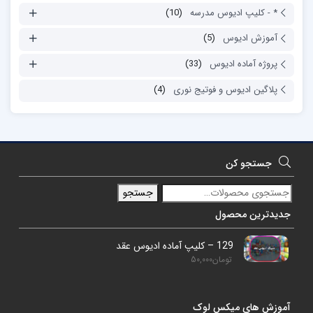
* - کلیپ ادیوس مدرسه
(10)
آموزش ادیوس
(5)
پروژه آماده ادیوس
(33)
پلاگین ادیوس و فوتیج نوری
(4)
جستجو کن
جستجو
جدیدترین محصول
129 – کلیپ آماده ادیوس عقد
تومان
50,000
آموزش های میکس لوک