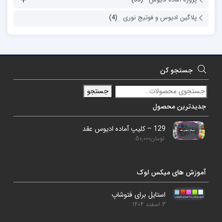
پلاگین ادیوس و فوتیج نوری
(4)
جستجو کن
جستجو
جدیدترین محصول
129 – کلیپ آماده ادیوس عقد
تومان
50,000
آموزش های میکس لوک
استایل برای فتوشاپ
3 اسفند 1404