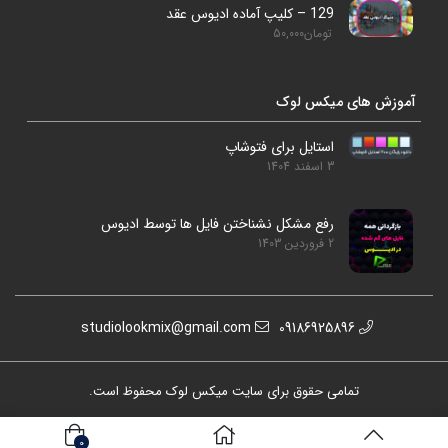
129 – کلیپ آماده ادیوس عقد
تومان
50,000
آموزش های میکس لوک
استایل برای فتوشاپ
3 اسفند 1404
رفع مشکل نشناختن فایل ها توسط ادیوس
2 فروردین 1403
studiolookmix@gmail.com
09186925896
تمامی حقوق برای سایت میکس لوک محفوظ است.
0