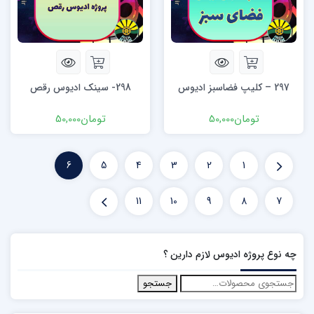
297 – کلیپ فضاسبز ادیوس
298- سینک ادیوس رقص
تومان
50,000
تومان
50,000
6
5
4
3
2
1
11
10
9
8
7
چه نوع پروژه ادیوس لازم دارین ؟
جستجو