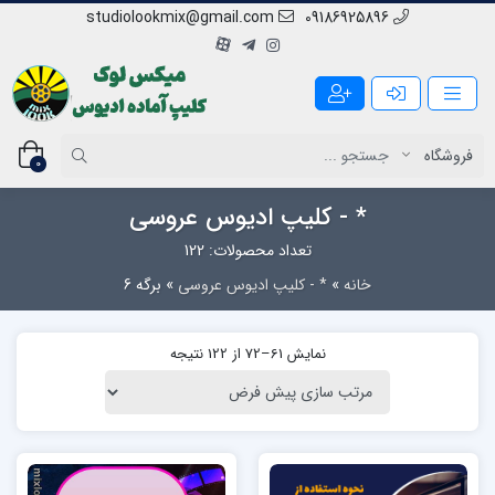
studiolookmix@gmail.com
09186925896
0
* - کلیپ ادیوس عروسی
تعداد محصولات: 122
خانه
»
* - کلیپ ادیوس عروسی
»
برگه 6
نمایش 61–72 از 122 نتیجه