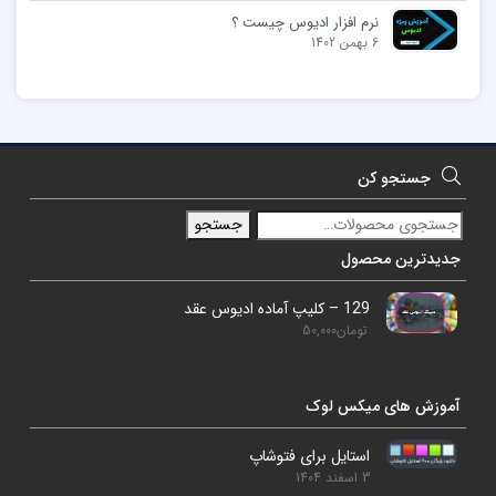
نرم افزار ادیوس چیست ؟
6 بهمن 1402
جستجو کن
جستجو
جدیدترین محصول
129 – کلیپ آماده ادیوس عقد
تومان
50,000
آموزش های میکس لوک
استایل برای فتوشاپ
3 اسفند 1404