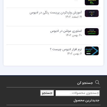
آموزش واردکردن پریست رنگی در ادیوس
19 اسفند 1402
استوری موشن در ادیوس
20 بهمن 1402
نرم افزار ادیوس چیست ؟
6 بهمن 1402
جستجو کن
جستجو
جدیدترین محصول