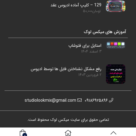
129 – کلیپ آماده ادیوس عقد
تومان
50,000
آموزش های میکس لوک
استایل برای فتوشاپ
3 اسفند 1404
رفع مشکل نشناختن فایل ها توسط ادیوس
2 فروردین 1403
studiolookmix@gmail.com
09186925896
تمامی حقوق برای سایت میکس لوک محفوظ است.
0