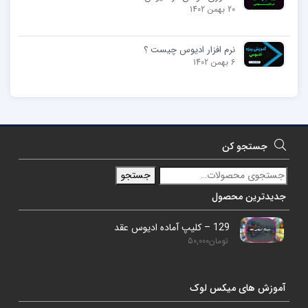
20 بهمن 1402
نرم افزار ادیوس چیست ؟
6 بهمن 1402
جستجو کن
جستجو
جدیدترین محصول
129 – کلیپ آماده ادیوس عقد
تومان
50,000
آموزش های میکس لوک